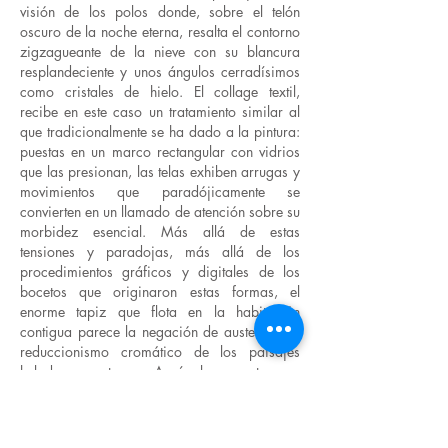
visión de los polos donde, sobre el telón
oscuro de la noche eterna, resalta el contorno
zigzagueante de la nieve con su blancura
resplandeciente y unos ángulos cerradísimos
como cristales de hielo. El collage textil,
recibe en este caso un tratamiento similar al
que tradicionalmente se ha dado a la pintura:
puestas en un marco rectangular con vidrios
que las presionan, las telas exhiben arrugas y
movimientos que paradójicamente se
convierten en un llamado de atención sobre su
morbidez esencial. Más allá de estas
tensiones y paradojas, más allá de los
procedimientos gráficos y digitales de los
bocetos que originaron estas formas, el
enorme tapiz que flota en la habitación
contigua parece la negación de austeridad y
reduccionismo cromático de los paisajes
helados y nocturnos. Aquí, el rencuentro con
unas pinturas realizadas en témpera fue el
punto de partida de una obra que,
materializada con telas, confirmó la