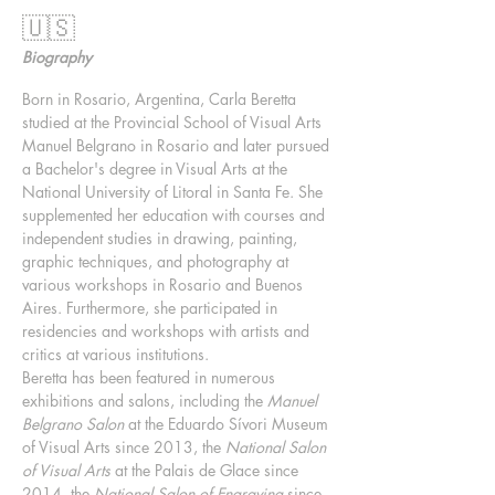
🇺🇸
Biography
Born in Rosario, Argentina, Carla Beretta
studied at the Provincial School of Visual Arts
Manuel Belgrano in Rosario and later pursued
a Bachelor's degree in Visual Arts at the
National University of Litoral in Santa Fe. She
supplemented her education with courses and
independent studies in drawing, painting,
graphic techniques, and photography at
various workshops in Rosario and Buenos
Aires. Furthermore, she participated in
residencies and workshops with artists and
critics at various institutions.
Beretta has been featured in numerous
exhibitions and salons, including the
Manuel
Belgrano Salon
at the Eduardo Sívori Museum
of Visual Arts since 2013, the
National Salon
of Visual Arts
at the Palais de Glace since
2014, the
National Salon of Engraving
since