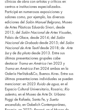
clínicas de obra con artistas y críticos en
centros e instituciones especializados.
Participé en numerosas exposiciones y
salones como, por ejemplo, las diversas
ediciones del
Salón Manuel Belgrano
, Museo
de Artes Plásticas Eduardo Sívori, desde
2013; del
Salón Nacional de Artes Visuales
,
Palais de Glace, desde 2014; del
Salón
Nacional de Grabado
desde 2015; del
Salón
Nacional de Arte Textil
desde 2018; de
Arte
ba
y de
Ba photo
desde 2013. Entre sus
últimas presentaciones grupales cabe
destacar
Trama en América I
en 2023 y
Trama en América II
en 2024 ambas en la
Galería Herlitzka&Co, Buenos Aires. Entre sus
últimas presentaciones individuales se pueden
mencionar: en 2023
Ruido de agua
, en el
Espacio Cultural Universitario, Rosario;
Río
adentro
, en el Museo de Arte Dr. Urbano
Poggi de Rafaela, Santa Fe, y
Sueño
encendido
, en Gabelich Contemporáneo,
Rosario, en 2022;
Paraná
, en el Museo de