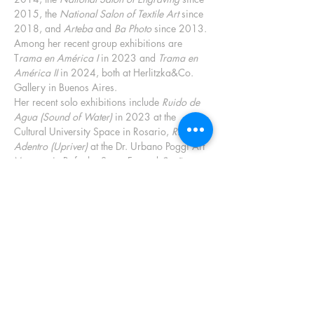
2015, the
National Salon of Textile Art
since
2018, and
Arteba
and
Ba Photo
since 2013.
Among her recent group exhibitions are
T
rama en América I
in 2023 and
Trama en
América II
in 2024, both at Herlitzka&Co.
Gallery in Buenos Aires.
Her recent solo exhibitions include
Ruido de
Agua (Sound of Water)
in 2023 at the
Cultural University Space in Rosario,
Río
Adentro (Upriver)
at the Dr. Urbano Poggi Art
Museum in Rafaela, Santa Fe, and
Sueño
Encendido (Ignited Dream)
at Gabelich
Contemporáneo in Rosario in 2022. In 2021,
she exhibited
Paraná
at the Museum of
Argentine Contemporary Art in Junín, Buenos
Aires, and in 2020,
Nocturnos (Nocturnes)
at
Gabelich Contemporáneo in Rosario. In the
same year, she participated in the
Gabinete
2020
: Incentive for Rosarian Artistic
Production, at the Castagnino + Macro
Museum, the
I International Biennial of