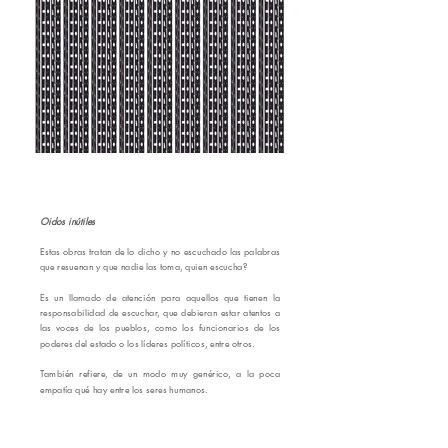
🇦🇷
Oidos inútiles
Estas obras tratan de lo dicho y no escuchado las palabras
que resuenan y que nadie las toma, quien escucha?
Es un llamado de atención para aquellos que tienen la
responsabilidad de escuchar, que debieran estar atentos a
las voces de los pueblos, como los funcionarios de los
poderes del estado o los líderes políticos, entre otros.
También refiere, de un modo muy genérico, a la poca
empatía qué hay entre los seres humanos.