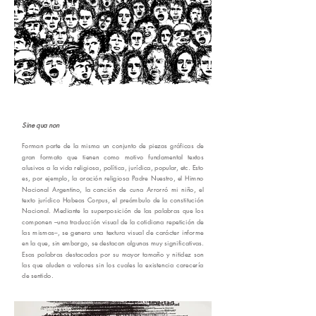
🇦🇷
Sine qua non
Forman parte de la misma un conjunto de piezas gráficas de
gran formato que tienen como motivo fundamental textos
alusivos a la vida religiosa, política, jurídica, popular, etc. Esto
es, por ejemplo, la oración religiosa Padre Nuestro, el Himno
Nacional Argentino, la canción de cuna Arrorró mi niño, el
texto jurídico Habeas Corpus, el preámbulo de la constitución
Nacional. Mediante la superposición de las palabras que los
componen –una traducción visual de la cotidiana repetición de
las mismas–, se genera una textura visual de carácter informe
en la que, sin embargo, se destacan algunas muy significativas.
Esas palabras destacadas por su mayor tamaño y nitidez son
las que aluden a valores sin los cuales la existencia carecería
de sentido.