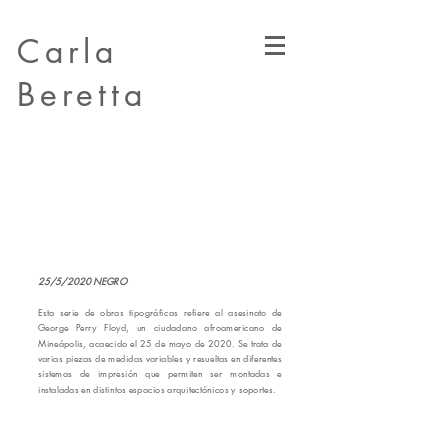
Carla
Beretta
🇦🇷
25/5/2020 NEGRO
Esta serie de obras tipográficas refiere al asesinato de
George Perry Floyd, ​un ciudadano afroamericano de
Mineápolis, acaecido el 25 de mayo de 2020. Se trata de
varias piezas de medidas variables y resueltas en diferentes
sistemas de impresión que permiten ser montadas e
instaladas en distintos espacios arquitectónicos y soportes.