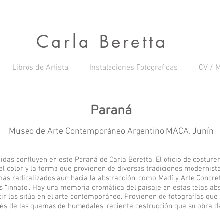
Carla Beretta
Libros de Artista
Instalaciones Fotograficas
CV / M
Paraná
Museo de Arte Contemporáneo Argentino MACA. Junín
ndidas confluyen en este Paraná de Carla Beretta. El oficio de costure
el color y la forma que provienen de diversas tradiciones modernista
más radicalizados aún hacia la abstracción, como Madí y Arte Concret
es “innato”. Hay una memoria cromática del paisaje en estas telas ab
tir las sitúa en el arte contemporáneo. Provienen de fotografías que l
és de las quemas de humedales, reciente destrucción que su obra de