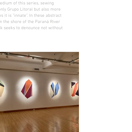
medium of this series, sewing
nly Grupo Litoral but also more
it is “innate”. In these abstract
m the shore of the Paraná River
rk seeks to denounce not without