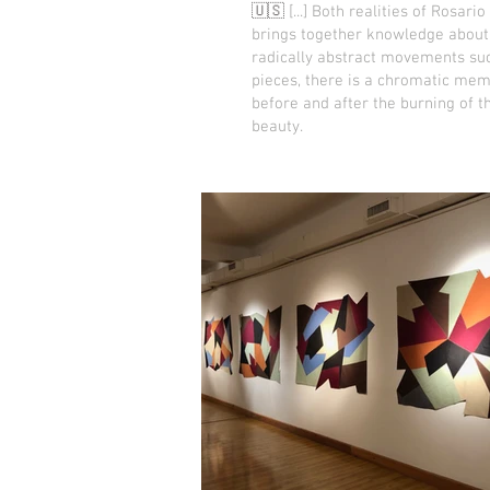
🇺🇸
[...] Both realities of Rosar
brings together knowledge about 
radically abstract movements such
pieces, there is a chromatic memo
before and after the burning of 
beauty.