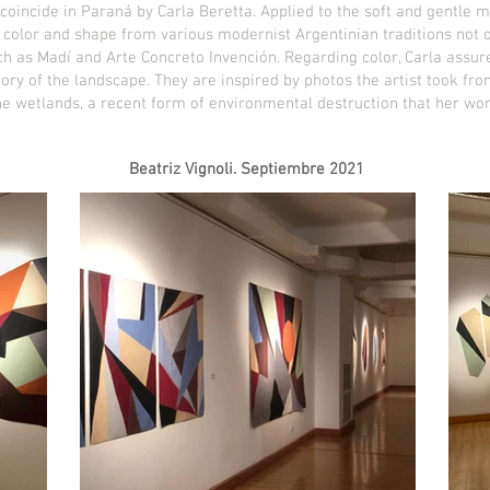
io coincide in Paraná by Carla Beretta. Applied to the soft and gentle 
color and shape from various modernist Argentinian traditions not o
 as Madí and Arte Concreto Invención. Regarding color, Carla assures 
ry of the landscape. They are inspired by photos the artist took fro
the wetlands, a recent form of environmental destruction that her wo
Beatriz Vignoli. Septiembre 2021