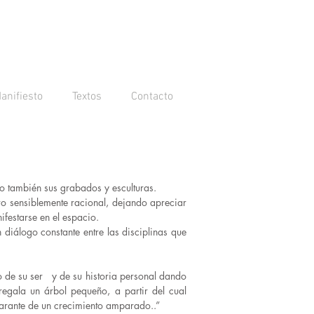
anifiesto
Textos
Contacto
no también sus grabados y esculturas.
ro sensiblemente racional, dejando apreciar
festarse en el espacio.
 diálogo constante entre las disciplinas que
o de su ser y de su historia personal dando
regala un árbol pequeño, a partir del cual
garante de un crecimiento amparado..”