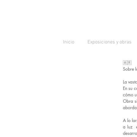
Inicio
Exposiciones y obras
🇦🇷
Sobre l
La vast
En su c
cómo un
Obra si
aborda
A lo la
a luz e
desarro