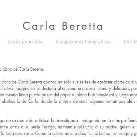
Carla Beretta
Libros de Artista
Instalaciones Fotograficas
CV / M
a obra de Carla Beretta.
a obra de Carla Beretta abarca no sólo sus series de carácter pictórico si
olectivo imaginario se destaca al unísono una obra íntima y delicada, pe
a misma línea puede pasar del papel al plano bidimensional y luego mani
mbólica la de Carla, donde la síntesis de sus imágenes tornan posible un
.
rgo de su rica vida artística ha investigado indagando en lo más profund
ntre otras a su serie Testigo, homenaje póstumo a su padre, quien le 
lla toda esta serie. Como la artista misma dice “un árbol como testigo y 