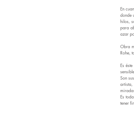
En cuan
donde u
hilos, 
para ab
azar po
Obra m
Rohe, t
Es éste
sensible
Son sus
artista
miradas
Es toda
tener f
M