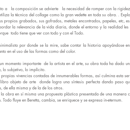
to a la composición se advierte la necesidad de romper con la rigidez 
tiliza la técnica del collage como la gran vedette en toda su obra. . Expl
sus propios grabados, sus gofrados, metales encontrados, papeles, etc, e
ordar la relevancia de la vida diaria, donde el entorno y la realidad le
rque todo tiene que ver con todo y con el Todo.
inimalista por donde se la mire, sabe contar la historia apoyándose 
anto en el uso de las formas como del color.
 un momento importante de la artista en el arte, su obra toda ha dado un
, lo subjetivo, lo implícito.
 propias vivencias contadas de innumerables formas, así culmina esta ser
, libro objeto de arte donde logra una síntesis perfecta dando paso q
, de ella misma y de la de los otros.
 la obra en sí misma una propuesta plástica presentada de una manera 
in. Todo fluye en Beretta, cambia, se enriquece y se expresa in-eternum.
aría Alicia 